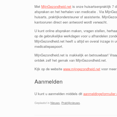
Met
MijnGezondheid.net
is onze huisartsenpraktijk 7 
afspraken en het herhalen van medicatie . Via MijnGez
huisarts, praktijkondersteuner of assistente. MijnGez
kantooruren direct een antwoord wordt verwacht.
U kunt online afspraken maken, vragen stellen, herhaa
op de gebruikelijke werkdagen voor u afhandelen zonde
MijnGezondheid.net heeft u altijd en overal inzage in
medicatiepaspoort.
MijnGezondheid.net is makkelijk en betrouwbaar! Vraag
ontdek zelf het gemak van MijnGezondheid.net.
Kijk op de website
www.mijngezondheid.net
voor meer 
Aanmelden
U kunt u aanmelden middels dit
aanmeldingsformulier 
Geplaatst in
Nieuws
,
Praktijknieuws
.