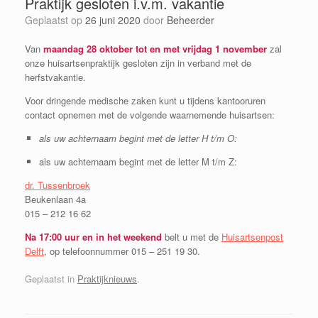
Praktijk gesloten i.v.m. vakantie
Geplaatst op
26 juni 2020
door
Beheerder
Van
maandag 28 oktober tot en met vrijdag 1 november
zal
onze huisartsenpraktijk gesloten zijn in verband met de
herfstvakantie.
Voor dringende medische zaken kunt u tijdens kantooruren
contact opnemen met de volgende waarnemende huisartsen:
als uw achternaam begint met de letter H t/m O:
als uw achternaam begint met de letter M t/m Z:
dr. Tussenbroek
Beukenlaan 4a
015 – 212 16 62
Na 17:00 uur en in het weekend
belt u met de
Huisartsenpost
Delft
, op telefoonnummer 015 – 251 19 30.
Geplaatst in
Praktijknieuws
.