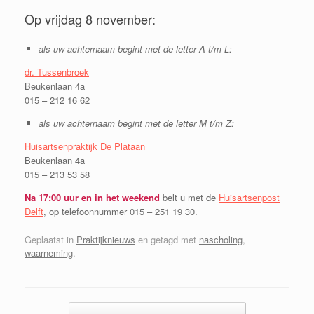
Op vrijdag 8 november:
als uw achternaam begint met de letter A t/m L:
dr. Tussenbroek
Beukenlaan 4a
015 – 212 16 62
als uw achternaam begint met de letter M t/m Z:
Huisartsenpraktijk De Plataan
Beukenlaan 4a
015 – 213 53 58
Na 17:00 uur en in het weekend
belt u met de
Huisartsenpost
Delft
, op telefoonnummer 015 – 251 19 30.
Geplaatst in
Praktijknieuws
en getagd met
nascholing
,
waarneming
.
Bericht navigatie