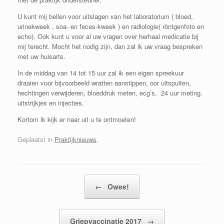
U kunt mij bellen voor uitslagen van het laboratorium ( bloed,
urinekweek , soa- en feces-kweek ) en radiologie( röntgenfoto en
echo). Ook kunt u voor al uw vragen over herhaal medicatie bij
mij terecht. Mocht het nodig zijn, dan zal ik uw vraag bespreken
met uw huisarts.
In de middag van 14 tot 15 uur zal ik een eigen spreekuur
draaien voor bijvoorbeeld wratten aanstippen, oor uitspuiten,
hechtingen verwijderen, bloeddruk meten, ecg’s, 24 uur meting,
uitstrijkjes en injecties.
Kortom ik kijk er naar uit u te ontmoeten!
Geplaatst in
Praktijknieuws
.
Bericht navigatie
←
Owee!
Griepvaccinatie 2017
→