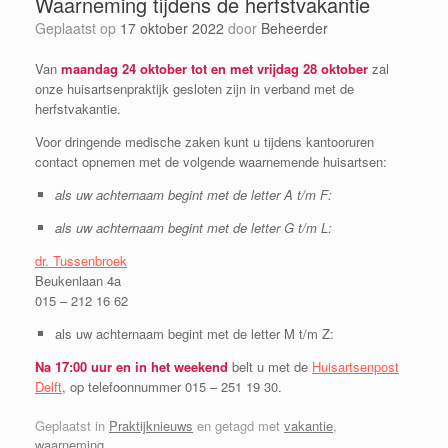
Waarneming tijdens de herfstvakantie
Geplaatst op
17 oktober 2022
door
Beheerder
Van
maandag 24 oktober tot en met vrijdag 28 oktober
zal
onze huisartsenpraktijk gesloten zijn in verband met de
herfstvakantie.
Voor dringende medische zaken kunt u tijdens kantooruren
contact opnemen met de volgende waarnemende huisartsen:
als uw achternaam begint met de letter A t/m F:
als uw achternaam begint met de letter G t/m L:
dr. Tussenbroek
Beukenlaan 4a
015 – 212 16 62
als uw achternaam begint met de letter M t/m Z:
Na 17:00 uur en in het weekend
belt u met de
Huisartsenpost
Delft
, op telefoonnummer 015 – 251 19 30.
Geplaatst in
Praktijknieuws
en getagd met
vakantie
,
waarneming
.